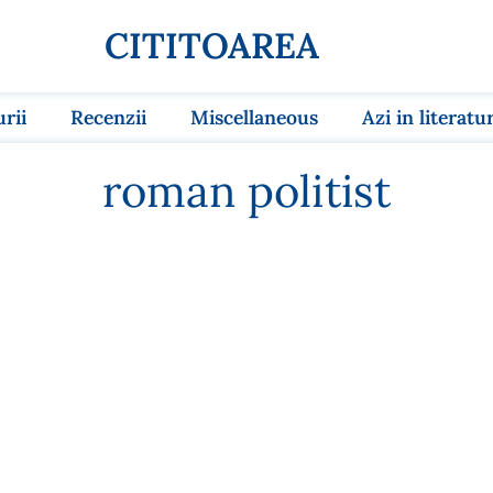
CITITOAREA
urii
Recenzii
Miscellaneous
Azi in literatu
roman politist