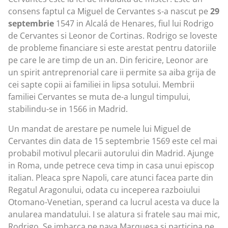
consens faptul ca Miguel de Cervantes s-a nascut pe
29
septembrie
1547 in Alcalá de Henares, fiul lui Rodrigo
de Cervantes si Leonor de Cortinas. Rodrigo se loveste
de probleme financiare si este arestat pentru datoriile
pe care le are timp de un an. Din fericire, Leonor are
un spirit antreprenorial care ii permite sa aiba grija de
cei sapte copii ai familiei in lipsa sotului. Membrii
familiei Cervantes se muta de-a lungul timpului,
stabilindu-se in 1566 in Madrid.
Un mandat de arestare pe numele lui Miguel de
Cervantes din data de 15 septembrie 1569 este cel mai
probabil motivul plecarii autorului din Madrid. Ajunge
in Roma, unde petrece ceva timp in casa unui episcop
italian. Pleaca spre Napoli, care atunci facea parte din
Regatul Aragonului, odata cu inceperea razboiului
Otomano-Venetian, sperand ca lucrul acesta va duce la
anularea mandatului. I se alatura si fratele sau mai mic,
Rodrigo. Se imbarca pe nava Marquesa si participa pe