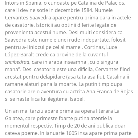
Intors in Spania, o cunoaste pe Catalina de Palacios,
care ii devine sotie in decembrie 1584. Numele
Cervantes Saavedra apare pentru prima oara in actele
de casatorie. Istoricii au optinii diferite legate de
provenienta acestui nume. Desi multi considera ca
Saavedra este numele unei rude indepartate, folosit
pentru a-l inlocui pe cel al mamei, Cortinas, Luce
López-Baralt crede ca provine de la cuvantul
shaibedraa
, care in araba inseamna „cu o singura
mana”. Desi casatoria este una dificila, Cervantes fiind
arestat pentru delapidare (asa tata asa fiu), Catalina ii
ramane alaturi pana la moarte. La putin timp dupa
casatorie are o aventura cu actrita Ana Franca de Rojas
si se naste fiica lui ilegitima, Isabel.
Un an mai tarziu apare prima sa opera literara La
Galatea, care primeste foarte putina atentie la
momentul respectiv. Timp de 20 de ani publica doar
cateva poeme. In ianuarie 1605 insa apare prima parte