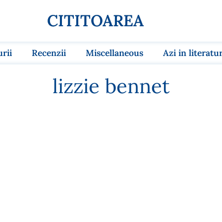
CITITOAREA
urii
Recenzii
Miscellaneous
Azi in literatu
lizzie bennet